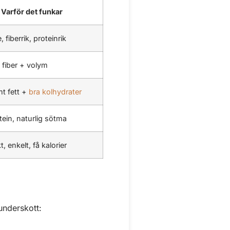
Varför det funkar
 fiberrik, proteinrik
 fiber + volym
t fett +
bra kolhydrater
ein, naturlig sötma
t, enkelt, få kalorier
underskott: