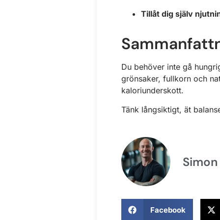
Tillåt dig själv nju
Sammanfattni
Du behöver inte gå hungrig 
grönsaker, fullkorn och nat
kaloriunderskott.
Tänk långsiktigt, ät balans
Simon
Facebook