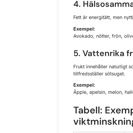
4. Hälsosamma 
Fett är energitätt, men nyt
Exempel:
Avokado, nötter, frön, olivo
5. Vattenrika f
Frukt innehåller naturligt 
tillfredsställer sötsuget.
Exempel:
Äpple, apelsin, melon, hal
Tabell: Exem
viktminsknin