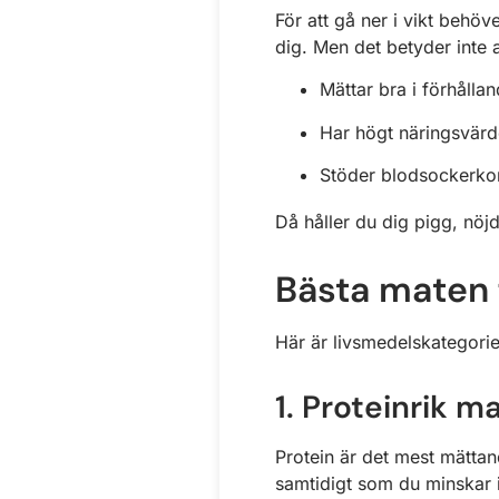
För att gå ner i vikt behöv
dig. Men det betyder inte 
Mättar bra i förhålland
Har högt näringsvärd
Stöder blodsockerko
Då håller du dig pigg, nöj
Bästa maten f
Här är livsmedelskategorie
1. Proteinrik m
Protein är det mest mättan
samtidigt som du minskar i