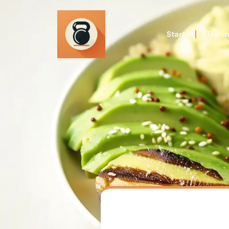
Start
Träni