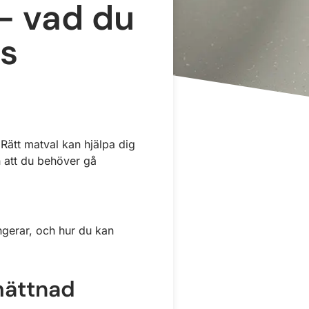
 – vad du
as
 Rätt matval kan hjälpa dig
n att du behöver gå
ngerar, och hur du kan
 mättnad