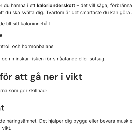
er du hamna i ett
kaloriunderskott
– det vill säga, förbränna
att du ska svälta dig. Tvärtom är det smartaste du kan göra 
e till sitt kaloriinnehåll
e
ntroll och hormonbalans
d och minskar risken för småätande eller sötsug.
ör att gå ner i vikt
rna som gör skillnad:
at
de näringsämnet. Det hjälper dig bygga eller bevara muskler
 vikt.