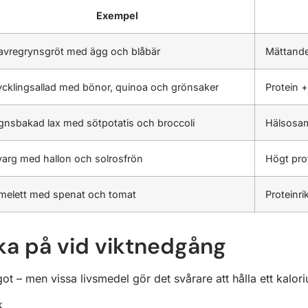
Exempel
avregrynsgröt med ägg och blåbär
Mättande,
ycklingsallad med bönor, quinoa och grönsaker
Protein +
gnsbakad lax med sötpotatis och broccoli
Hälsosam
varg med hallon och solrosfrön
Högt prot
melett med spenat och tomat
Proteinrik
ka på vid viktnedgång
ot – men vissa livsmedel gör det svårare att hålla ett kalori
k