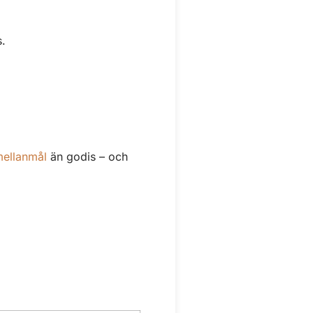
s.
ellanmål
än godis – och