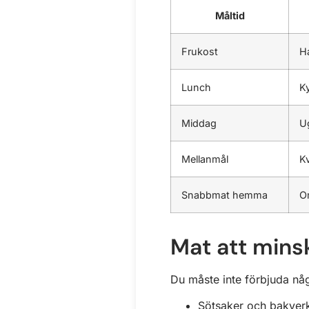
Måltid
Frukost
H
Lunch
K
Middag
U
Mellanmål
K
Snabbmat hemma
O
Mat att mins
Du måste inte förbjuda någ
Sötsaker och bakver