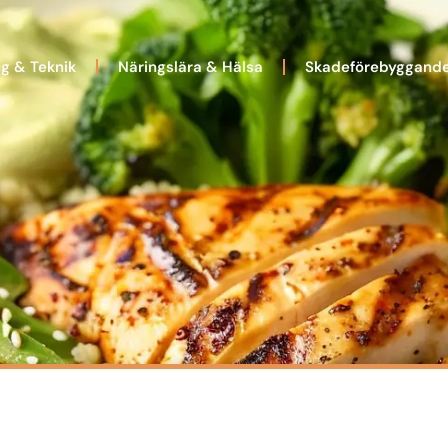
ng & Teknik
Näringslära & Hälsa
Skadeförebyggand