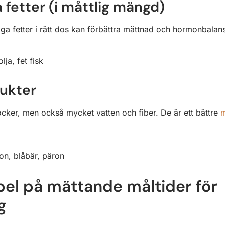
fetter (i måttlig mängd)
tiga fetter i rätt dos kan förbättra mättnad och hormonbalan
lja, fet fisk
rukter
socker, men också mycket vatten och fiber. De är ett bättre
m
lon, blåbär, päron
pel på mättande måltider för
g