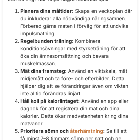
Planera dina måltider:
Skapa en veckoplan där
du inkluderar alla nödvändiga näringsämnen.
Förbered gärna maten i förväg för att undvika
impulsmatning.
Regelbunden träning:
Kombinera
konditionsövningar med styrketräning för att
öka din ämnesomsättning och bevara
muskelmassan.
Mät dina framsteg:
Använd en viktskala, mät
midjemått och ta före- och efterbilder. Detta
hjälper dig att se förändringar även om vikten
inte alltid förändras linjärt.
Håll koll på kaloriintaget:
Använd en app eller
dagbok för att registrera din mat och dina
kalorier. Detta ökar medvetenheten kring dina
matvanor.
Prioritera sömn och
återhämtning
:
Se till att
få minst 7–8 timmars sömn per natt och ge