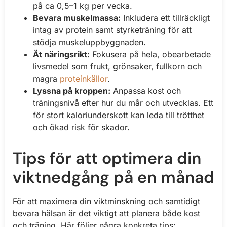
på ca 0,5–1 kg per vecka.
Bevara muskelmassa:
Inkludera ett tillräckligt
intag av protein samt styrketräning för att
stödja muskeluppbyggnaden.
Ät näringsrikt:
Fokusera på hela, obearbetade
livsmedel som frukt, grönsaker, fullkorn och
magra
proteinkällor
.
Lyssna på kroppen:
Anpassa kost och
träningsnivå efter hur du mår och utvecklas. Ett
för stort kaloriunderskott kan leda till trötthet
och ökad risk för skador.
Tips för att optimera din
viktnedgång på en månad
För att maximera din viktminskning och samtidigt
bevara hälsan är det viktigt att planera både kost
och träning. Här följer några konkreta tips: