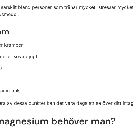
 särskilt bland personer som tränar mycket, stressar mycket
vsmedel.
tom
er kramper
 eller sova djupt
o
ojämn puls
era av dessa punkter kan det vara dags att se över ditt intag
magnesium behöver man?