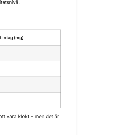
tetsnivå.
 intag (mg)
kott vara klokt – men det är