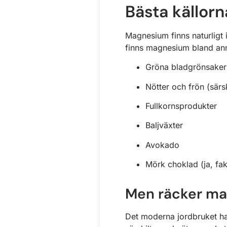
Bästa källorn
Magnesium finns naturligt i 
finns magnesium bland ann
Gröna bladgrönsaker 
Nötter och frön (sär
Fullkornsprodukter
Baljväxter
Avokado
Mörk choklad (ja, fakt
Men räcker ma
Det moderna jordbruket har 