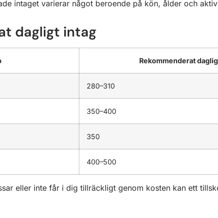
e intaget varierar något beroende på kön, ålder och aktivi
 dagligt intag
p
Rekommenderat dagligt
280–310
350–400
350
400–500
r eller inte får i dig tillräckligt genom kosten kan ett tills