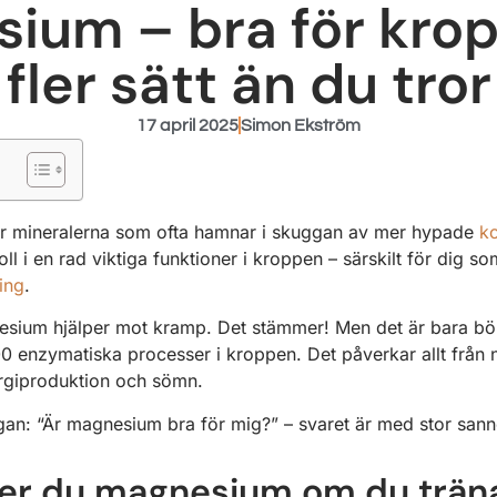
ium – bra för kro
fler sätt än du tror
17 april 2025
Simon Ekström
är mineralerna som ofta hamnar i skuggan av mer hypade
ko
oll i en rad viktiga funktioner i kroppen – särskilt för dig s
ing
.
nesium hjälper mot kramp. Det stämmer! Men det är bara b
300 enzymatiska processer i kroppen. Det påverkar allt från
ergiproduktion och sömn.
ågan: “Är magnesium bra för mig?” – svaret är med stor sanno
ver du magnesium om du trän