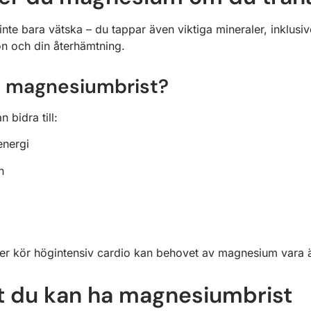
 inte bara vätska – du tappar även viktiga mineraler, inklus
on och din återhämtning.
d magnesiumbrist?
 bidra till:
energi
n
ler kör högintensiv cardio kan behovet av magnesium vara 
t du kan ha magnesiumbrist