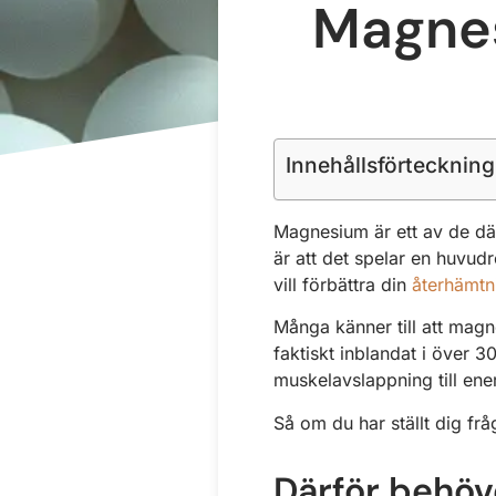
Magnes
Innehållsförteckning
Magnesium är ett av de d
är att det spelar en huvudr
vill förbättra din
återhämtn
Många känner till att mag
faktiskt inblandat i över 
muskelavslappning till en
Så om du har ställt dig fr
Därför behö