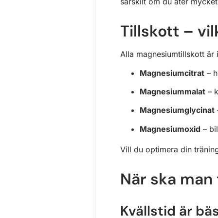
särskilt om du äter mycket
Tillskott – v
Alla magnesiumtillskott är
Magnesiumcitrat
– h
Magnesiummalat
– k
Magnesiumglycinat
Magnesiumoxid
– bi
Vill du optimera din tränin
När ska man
Kvällstid är bä