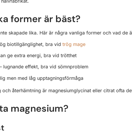
 halvfabrikat.
ilka former är bäst?
 inte skapade lika. Här är några vanliga former och vad de ä
ög biotillgänglighet, bra vid
trög mage
an ge extra energi, bra vid trötthet
– lugnande effekt, bra vid sömnproblem
llig men med låg upptagningsförmåga
g och återhämtning är magnesiumglycinat eller citrat ofta de
 ta magnesium?
st