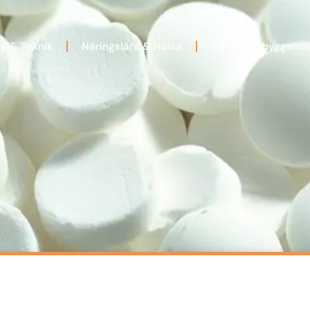
ng & Teknik
Näringslära & Hälsa
Skadeförebyggand