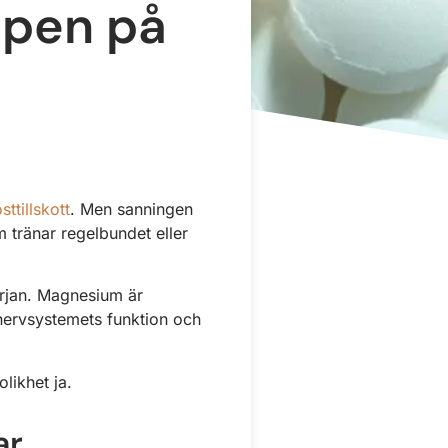
ppen på
sttillskott
. Men sanningen
om tränar regelbundet eller
örjan. Magnesium är
 nervsystemets funktion och
likhet ja.
ar