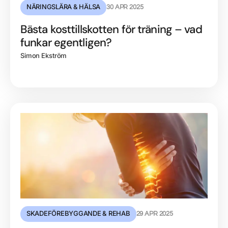
NÄRINGSLÄRA & HÄLSA
30 APR 2025
Bästa kosttillskotten för träning – vad
funkar egentligen?
Simon Ekström
SKADEFÖREBYGGANDE & REHAB
29 APR 2025